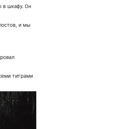
в шкафу. Он 
остов, и мы 
ровал 
семи титрами 