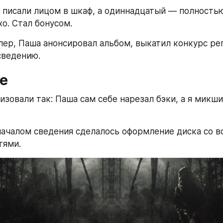
 писали лицом в шкаф, а одиннадцатый — полностью 
хо. Стал бонусом.
лер, Паша анонсировал альбом, выкатил конкурс реп
сведению.
е
изовали так: Паша сам себе нарезал бэки, а я микши
ачалом сведения сделалось оформление диска со в
тями. 