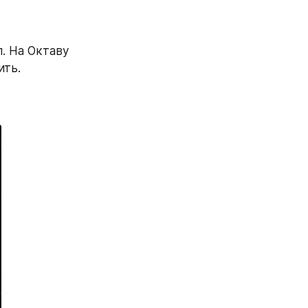
. На Октаву 
ть. 