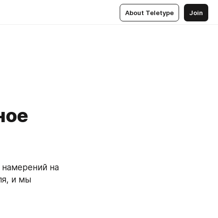
About Teletype
Join
ное
 намерений на 
, и мы 