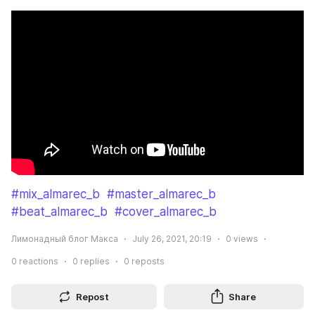
#mix_almarec_b
#master_almarec_b
#beat_almarec_b
#cover_almarec_b
Лимонадный блог Макса
July 26, 2021, 20:19
0
views
0
reactions
0
replies
0
reposts
Repost
Share