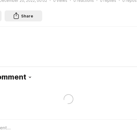
December 20, 2022, 00:02
0
views
0
reactions
0
replies
0
repos
Share
Comment