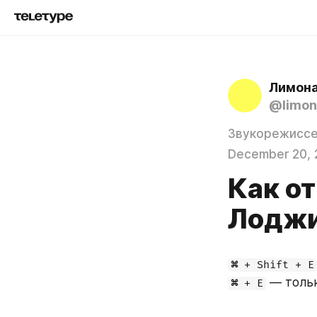
Лимона
@limon
Звукорежисс
December 20, 
Как о
Лодж
⌘ + Shift + E
 — толь
⌘ + E