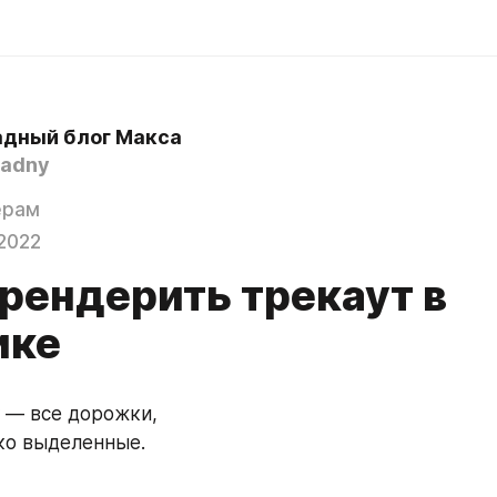
дный блог Макса
adny
ерам
2022
трендерить трекаут в
ике
 — все дорожки,
ко выделенные.